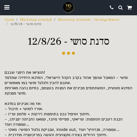
Home
Workshop schedule
Workshop Schedule - Herzliya Branch
סדנת סושי - 12/8/26
סדנת סושי - 12/8/26
תוציאו את היפני שבכם!
סושי - המאכל שהפך אהוד בקרב הקהל הישראלי, הסדנא היחידה שתלמד
אתכם להכין ולגלגל סושי כמו מאסטרים.
הסדנא מעשית, המשתתפים מכינים את המנות בעצמם, בסיום נהנה מארוחת
סושי מפנקת.
אז מה מכינים בסדנא:
- אורז לסושי + תיבול.
- חיתוך וטיפול נכון בתוספות (ירקות + סלמון טרי).
- הכנת רטבים ותוספות: טריאקי, ספייסי מיונז, טמאגו (חביתה יפנית),
טמפורה ועוד...
- טכניקת גלגול הסושי: מאקי, inside out, טמפורה, סנדוויץ' ועוד...
- חיתוך הרולים בצורה מקצועית והגשה בפרזנטציה מודרנית.