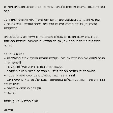
הסדנא מלווה ביינות אדומים ולבנים, לחמי מחמצת חמים, מתבלים ועמדת
קפה.
הסדנא מתקיימת בקבוצה קטנה, עם יחס אישי וליווי מקצועי לאורך כל
הפעילות, בנוסף תיהיה זמינות טלפונית לאחר הסדנא, לכל שאלה /
התייעצות.
בסדנאות ישנם מתכונים שכולם עושים באופן אישי וחלק מהמתכונים
מחולקים בין חברי הקבוצה, אך כל הסדנאות מעשיות וכוללות התנסות
פעילה.
אנא שימו לב !
- חובה להגיע עם מכנסיים ארוכים, נעליים סגורות ושיער אסוף לבעלי/ות
שיער ארוך!!
- ההשתתפות בסדנה הינה מגיל 16 ומעלה.
- ההשתתפות בסדנה מתחת לגיל 16 מחייבת בליווי מבוגר משתתף.
- ההנחות ניתנות למשלמים בכרטיסי אשראי בלבד!
- ההנחות אינן חלות על תשלום באמצעות, שוברים/ מזומן/ כרטיסי חיוב
נטענים וכד'
- אין כפל הנחות/ מבצעים.
- ט.ל.ח.
משך הסדנא: כ- 3 שעות.
מיקום: