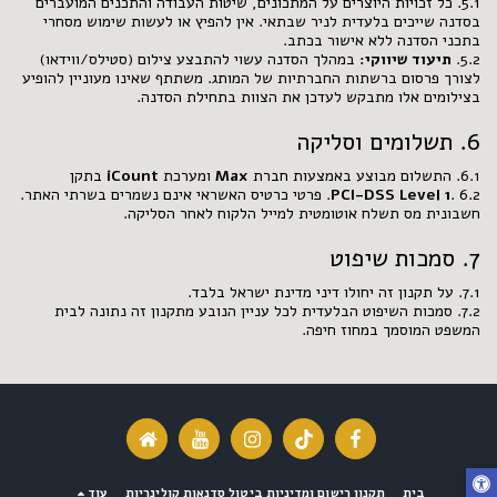
5.1. כל זכויות היוצרים על המתכונים, שיטות העבודה והתכנים המועברים
בסדנה שייכים בלעדית לניר שבתאי. אין להפיץ או לעשות שימוש מסחרי
בתכני הסדנה ללא אישור בכתב.
5.2.
תיעוד שיווקי:
במהלך הסדנה עשוי להתבצע צילום (סטילס/ווידאו)
לצורך פרסום ברשתות החברתיות של המותג. משתתף שאינו מעוניין להופיע
בצילומים אלו מתבקש לעדכן את הצוות בתחילת הסדנה.
6. תשלומים וסליקה
6.1. התשלום מבוצע באמצעות חברת
Max
ומערכת
iCount
בתקן
PCI-DSS Level 1
. 6.2. פרטי כרטיס האשראי אינם נשמרים בשרתי האתר.
חשבונית מס תשלח אוטומטית למייל הלקוח לאחר הסליקה.
7. סמכות שיפוט
7.1. על תקנון זה יחולו דיני מדינת ישראל בלבד.
7.2. סמכות השיפוט הבלעדית לכל עניין הנובע מתקנון זה נתונה לבית
המשפט המוסמך במחוז חיפה.
בית
תקנון רישום ומדיניות ביטול סדנאות קולינריות
עוד