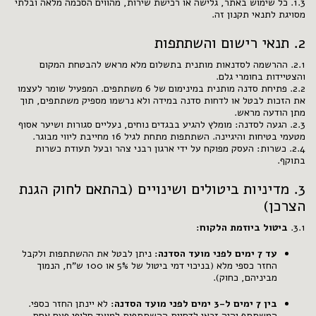
1.3. כל שימוש באתר, גלישה או רכישת שירות, מהווים הסכמה מלאה ובלתי
מסויגת לתנאי תקנון זה.
2. תנאי רישום והשתתפות
2.1. ההרשמה לסדנאות מותנית בתשלום מלא מראש להבטחת המקום
והצטיידות בחומרי גלם.
2.2. פתיחת סדנה מותנית במינימום של 6 משתתפים. המפעיל שומר לעצמו
את הזכות לבטל או לדחות סדנה במידה ולא נרשמו מספיק משתתפים, תוך
מתן הודעה מראש.
2.3. הגעה לסדנה: מומלץ להגיע בבגדים נוחים, נעליים סגורות ושיער אסוף
מטעמי בטיחות והיגיינה. השתתפות מתחת לגיל 16 מחייבת ליווי מבוגר.
2.4. כשרות: העסק מפוקח על ידי ארגון רבני צהר ובעל תעודת כשרות
בתוקף.
3. מדיניות ביטולים ושינויים (בהתאם לחוק הגנת
הצרכן)
3.1.
ביטול ביוזמת הלקוח:
עד 7 ימים לפני מועד הסדנה:
ניתן לבטל את ההשתתפות ולקבל
החזר כספי מלא (בניכוי דמי ביטול של 5% או 100 ש"ח, הנמוך
מביניהם, כחוק).
בין 7 ימים ל-3 ימים לפני מועד הסדנה:
לא יינתן החזר כספי.
המשתתף יהיה זכאי לדחיית ההשתתפות למועד חלופי פעם אחת