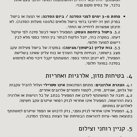
בלבד, על בסיס מקום פנוי.
פחות מ-3 ימים לפני הסדנה / ביום הסדנה:
אי הגעה או ביטול
בפרק זמן זה יחויבו בדמי ביטול מלאים (100% מעלות הסדנה). לא
תינתן אפשרות לדחייה או החזר.
3.2.
ביטול ביוזמת העסק:
המפעיל רשאי לבטל סדנה לפי שיקול
דעתו. במקרה כזה, יוכל הלקוח לבחור בין החזר כספי מלא לבין
רישום למועד חלופי.
3.3.
כוח עליון (ביטחון/מגיפה):
במקרה של ביטול פעילות עקב
מצב ביטחוני, הנחיות פיקוד העורף או כוח עליון שאינו בשליטת
המפעיל, לא יינתן החזר כספי. המשתתף יקבל זיכוי מלא למימוש
בסדנה במועד חלופי.
4. בטיחות מזון, אלרגיות ואחריות
4.1.
הצהרת אלרגנים:
מתחם הסדנאות
אינו סטרילי
ועלול להכיל עקבות
של גלוטן, אגוזים, סויה, לקטוז וחומרים אלרגנים אחרים.
4.2. חובה על המשתתף לעדכן את המפעיל בכתב על כל רגישות או אלרגיה
בעת ההרשמה. המפעיל אינו אחראי לנזק רפואי שייגרם עקב חשיפה
לאלרגנים במתחם.
4.3. המפעיל אינו אחראי לנזק גופני, נזק לרכוש או הפסד שייגרם למשתתף
כתוצאה מאי-ציות להוראות הבטיחות של הצוות במהלך הסדנה.
5. קניין רוחני וצילום