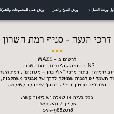
ورش الطبخ والخبز
ورش عمل للمجموعات والشركا
ول ورشة العمل
דרכי הגעה - סניף רמת השרון
055-9882018 