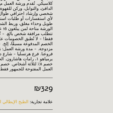
كلاسيكي. تُقدم ورشة العمل مع 
الدافئ، والتوابل، وركن للقهو
شخصي وإرشاد احترافي طوال فت
لأي استفسارات أو طلبات استش
طويل وحذاء مغلق، وربط الشع
تتطلب مرافقة شخص بالغ. - تُ
فقط! - لا تُطبق الخصومات على
الخصم المدفوعة مسبقًا، إلخ.
العمل المفتوحة للجمهور فقط،
₪
329
علامة تجارية:
الطبخ الإيطالي ا