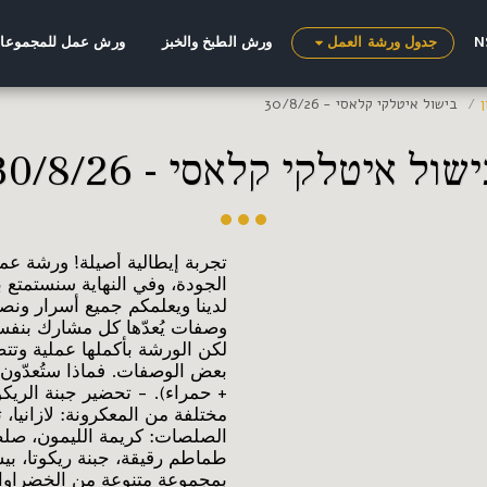
ورش الطبخ والخبز
ورش عمل للمجموعات
جدول ورشة العمل
בישול איטלקי קלאסי - 30/8/26
שול איטלקי קלאסי - 30/8/26
تجربة إيطالية أصيلة! ورشة عم
الجودة، وفي النهاية سنستمتع ب
لدينا ويعلمكم جميع أسرار ونص
وصفات يُعدّها كل مشارك بنفس
لكن الورشة بأكملها عملية وتت
بعض الوصفات. فماذا ستُعدّون
+ حمراء). - تحضير جبنة الريك
مختلفة من المعكرونة: لازانيا، 
الصلصات: كريمة الليمون، صلصة 
طماطم رقيقة، جبنة ريكوتا، بي
بمجموعة متنوعة من الخضراوات