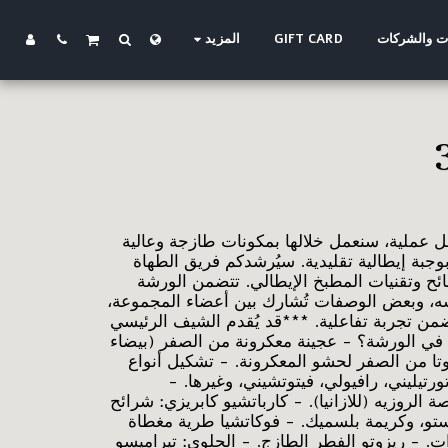
 والشركات
GIFT CARD
المزيد
ل عملية، سنعمل خلالها بمكونات طازجة وعالية
وجبة إيطالية تقليدية. سيُرشدكم فريق الطهاة
ائح وتقنيات المطبخ الإيطالي. تتضمن الورشة
ه، وبعض الوصفات تُشارك بين أعضاء المجموعة،
ضمن تجربة تفاعلية. ***قد يُقدم الشيف الرئيسي
 في الورشة؟ - عجينة معكرونة من الصفر (بيضاء
وتا من الصفر لحشو المعكرونة. - تشكيل أنواع
تورتيليني، رافيولي، فيتوتشيني، وغيرها. -
الروزيه (للازانيا). - كارباتشيو كابريزي: شرائح
ستو، وكريمة بلسميك. - فوكاتشيا طرية مغطاة
. - ريزوتو الفطر الطازج. - الحلوى: تيراميسو