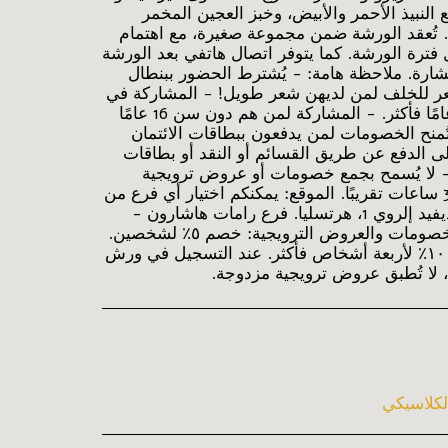
النبيذ الأحمر والأبيض، وخبز العجين المخمر
ة. تُعقد الورشة ضمن مجموعة صغيرة، مع اهتمام
رة الورشة. كما يتوفر اتصال هاتفي بعد الورشة
ارة. ملاحظة هامة: - يُشترط الحضور ببنطال
ر للخلف لمن لديهن شعر طويل! - المشاركة في
الورشة متاحة لمن يبلغون 16 عامًا فأكثر. - المشاركة لمن هم دون سن 16 عامًا
منح الخصومات لمن يدفعون ببطاقات الائتمان
 الدفع عن طريق القسائم أو النقد أو بطاقات
 - لا يُسمح بجمع خصومات أو عروض ترويجية
مزدوجة. - مدة ورشة العمل: 3 ساعات تقريبًا. الموقع: يمكنكم اختيار أي فرع من
فروعنا. فرع هرتسليا - شارع ديفيد إلروي 1، هرتسليا. فرع رامات هاشارون -
يرمياهو ١، رامات هاشارون. الخصومات والعروض الترويجية: خصم ٥٪ لشخصين.
خصم ٨٪ لثلاثة أشخاص. خصم ١٠٪ لأربعة أشخاص فأكثر. عند التسجيل في ورش
 لا تُطبق عروض ترويجية مزدوجة.
لكلاسيكي