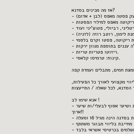
אז מה מכינים בסדנא?
- בצק פסטה מאפס (לבן + אדום).
- הכנת גבינת ריקוטה מאפס למילוי הפסטות.
- יצירת צורות פסטה: לזניה, טורטליני, רביולי, פטוצ'יני ועוד.
- רטבים - שמנת לימון, רוטב רוזה (לזניה).
- קרפציו קפרזה - עגבניות חתוכות דק, גבינת ריקוטה, פסטו וקרם בלסמי.
- פוקאצ'ה עננים בתוספת מגוון ירקות.
- ריזוטו פטריות טריות.
- קינוח: טרמיסו קלאסי.
חמצת חמים, מתבלים ועמדת קפה.
וי מקצועי לאורך כל הפעילות,
 הסדנא, לכל שאלה / התייעצות.
אנא שימו לב !
- חובה להגיע עם מכנסיים ארוכים, נעליים סגורות ושיער אסוף לבעלי/ות שיער
ארוך!!
- ההשתתפות בסדנה הינה מגיל 16 ומעלה.
- ההשתתפות בסדנה מתחת לגיל 16 מחייבת בליווי מבוגר משתתף.
- ההנחות ניתנות למשלמים בכרטיסי אשראי בלבד!