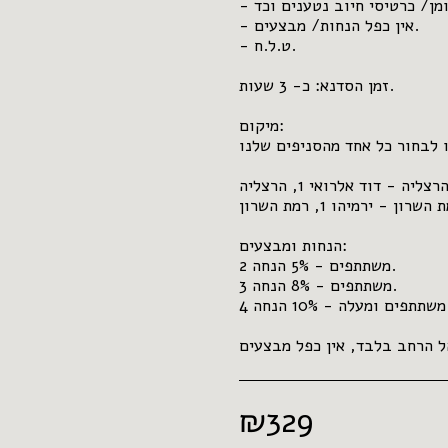
- ההנחות אינן חלות על תשלום באמצעות, שוברים/ מזומן/ כרטיסי חיוב נטענים וכד
- אין כפל הנחות/ מבצעים.
- ט.ל.ח.
זמן הסדנא: כ- 3 שעות.
מיקום:
 לבחור כל אחד מהסניפים שלנו.
סניף הרצליה - דוד אלרואי 1, הרצליה.
סניף רמת השרון - ירמיהו 1, רמת השרון.
הנחות ומבצעים:
2 משתתפים - 5% הנחה.
3 משתתפים - 8% הנחה.
4 משתתפים ומעלה - 10% הנחה.
₪
329