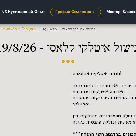
- NS Кулинарный Опыт
Мастер-Класс
График Семинара
בישול איטלקי קלאסי - 19/8/26
- филиал в Герцлии
שול איטלקי קלאסי - 19/8/26
חוויה איטלקית אותנטית!
טריים ואיכותיים ובסיום נהנה
מארוחה איטלקית מסורתית.
ות, הטיפים והטכניקות מהמטבח
האיטלקי.
 וחלק מהמתכונים מחולקים בין
 מעשית וכוללת התנסות פעילה.
***יתכן שיהיו מתכונים בהדגמת השף המנחה.