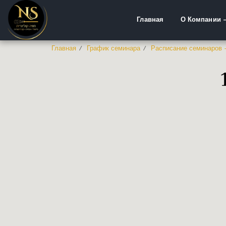
Главная
О Компании 
Главная
График семинара
Расписание семинаров 