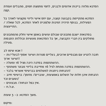
הסדנא מלווה ביינות אדומים ולבנים, לחמי מחמצת חמים, מתבלים ועמדת
קפה.
הסדנא מתקיימת בקבוצה קטנה, עם יחס אישי וליווי מקצועי לאורך כל
הפעילות, בנוסף תיהיה זמינות טלפונית לאחר הסדנא, לכל שאלה /
התייעצות.
בסדנאות ישנם מתכונים שכולם עושים באופן אישי וחלק מהמתכונים
מחולקים בין חברי הקבוצה, אך כל הסדנאות מעשיות וכוללות התנסות
פעילה.
אנא שימו לב !
- חובה להגיע עם מכנסיים ארוכים, נעליים סגורות ושיער אסוף לבעלי/ות
שיער ארוך!!
- ההשתתפות בסדנה הינה מגיל 16 ומעלה.
- ההשתתפות בסדנה מתחת לגיל 16 מחייבת בליווי מבוגר משתתף.
- ההנחות ניתנות למשלמים בכרטיסי אשראי בלבד!
- ההנחות אינן חלות על תשלום באמצעות, שוברים/ מזומן/ כרטיסי חיוב
נטענים וכד'
- אין כפל הנחות/ מבצעים.
- ט.ל.ח.
משך הסדנא: כ- 3 שעות.
מיקום: