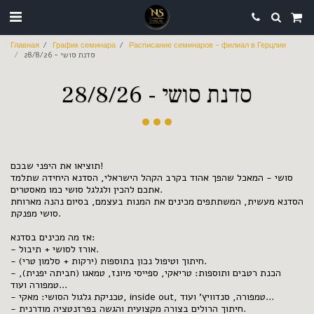
Главная
График семинара
Расписание семинаров - филиал в Герцлии
סדנת סושי - 28/8/26
סדנת סושי - 28/8/26
תוציאו את היפני שבכם!
סושי - המאכל שהפך אהוד בקרב הקהל הישראלי, הסדנא היחידה שתלמד
אתכם להכין ולגלגל סושי כמו מאסטרים.
הסדנא מעשית, המשתתפים מכינים את המנות בעצמם, בסיום נהנה מארוחת
סושי מפנקת.
אז מה מכינים בסדנא:
- אורז לסושי + תיבול.
- חיתוך וטיפול נכון בתוספות (ירקות + סלמון טרי).
- הכנת רטבים ותוספות: טריאקי, ספייסי מיונז, טמאגו (חביתה יפנית),
טמפורה ועוד...
- טכניקת גלגול הסושי: מאקי, inside out, טמפורה, סנדוויץ' ועוד...
- חיתוך הרולים בצורה מקצועית והגשה בפרזנטציה מודרנית.