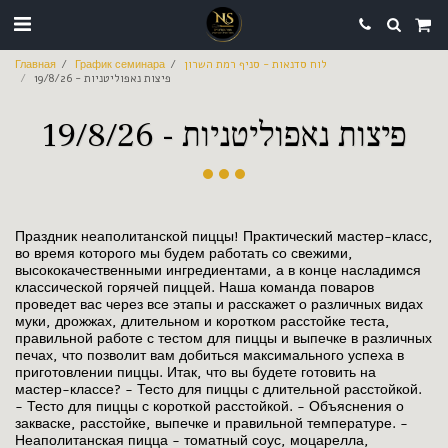
Главная
График семинара
לוח סדנאות - סניף רמת השרון
פיצות נאפוליטניות - 19/8/26
פיצות נאפוליטניות - 19/8/26
Праздник неаполитанской пиццы! Практический мастер-класс,
во время которого мы будем работать со свежими,
высококачественными ингредиентами, а в конце насладимся
классической горячей пиццей. Наша команда поваров
проведет вас через все этапы и расскажет о различных видах
муки, дрожжах, длительном и коротком расстойке теста,
правильной работе с тестом для пиццы и выпечке в различных
печах, что позволит вам добиться максимального успеха в
приготовлении пиццы. Итак, что вы будете готовить на
мастер-классе? - Тесто для пиццы с длительной расстойкой.
- Тесто для пиццы с короткой расстойкой. - Объяснения о
закваске, расстойке, выпечке и правильной температуре. -
Неаполитанская пицца - томатный соус, моцарелла,