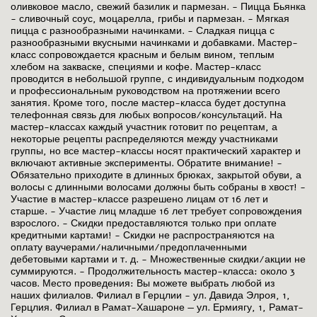
оливковое масло, свежий базилик и пармезан. - Пицца Бьянка
- сливочный соус, моцарелла, грибы и пармезан. - Мягкая
пицца с разнообразными начинками. - Сладкая пицца с
разнообразными вкусными начинками и добавками. Мастер-
класс сопровождается красным и белым вином, теплым
хлебом на закваске, специями и кофе. Мастер-класс
проводится в небольшой группе, с индивидуальным подходом
и профессиональным руководством на протяжении всего
занятия. Кроме того, после мастер-класса будет доступна
телефонная связь для любых вопросов/консультаций. На
мастер-классах каждый участник готовит по рецептам, а
некоторые рецепты распределяются между участниками
группы, но все мастер-классы носят практический характер и
включают активные эксперименты. Обратите внимание! -
Обязательно приходите в длинных брюках, закрытой обуви, а
волосы с длинными волосами должны быть собраны в хвост! -
Участие в мастер-классе разрешено лицам от 16 лет и
старше. - Участие лиц младше 16 лет требует сопровождения
взрослого. - Скидки предоставляются только при оплате
кредитными картами! - Скидки не распространяются на
оплату ваучерами/наличными/предоплаченными
дебетовыми картами и т. д. - Множественные скидки/акции не
суммируются. - Продолжительность мастер-класса: около 3
часов. Место проведения: Вы можете выбрать любой из
наших филиалов. Филиал в Герцлии - ул. Давида Элроя, 1,
Герцлия. Филиал в Рамат-Хашароне — ул. Ермиягу, 1, Рамат-